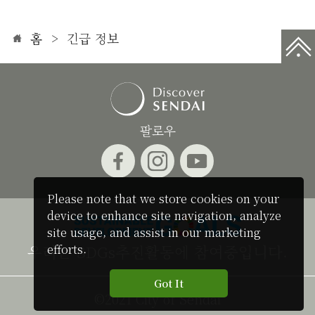
홈
긴급 정보
팔로우
Please note that we store cookies on your
device to enhance site navigation, analyze
site usage, and assist in our marketing
우리는 SDGs추진활동에 참여중입니다.
efforts.
Got It
©2021 City of Sendai