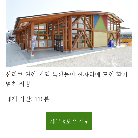
산리쿠 연안 지역 특산물이 한자리에 모인 활기
넘친 시장
체재 시간: 110분
세부정보 열기