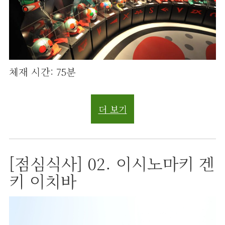
체재 시간: 75분
더 보기
[점심식사] 02. 이시노마키 겐
키 이치바