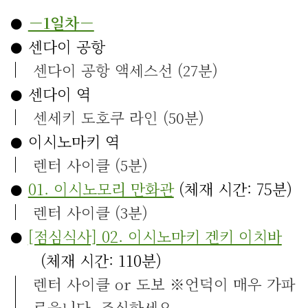
－1일차－
센다이 공항
센다이 공항 액세스선 (27분)
센다이 역
센세키 도호쿠 라인 (50분)
이시노마키 역
렌터 사이클 (5분)
01. 이시노모리 만화관
(체재 시간: 75분)
렌터 사이클 (3분)
[점심식사] 02. 이시노마키 겐키 이치바
(체재 시간: 110분)
렌터 사이클 or 도보 ※언덕이 매우 가파
로웁니다. 조심하세요.