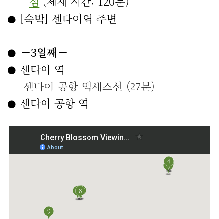
점
(체재 시간: 120분)
[숙박] 센다이역 주변
－3일째－
센다이 역
센다이 공항 액세스선 (27분)
센다이 공항 역